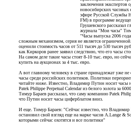
заключения эккспертов о
новосибирских часовых 
эфире Русской Службы Н
FM) в программе ведуще
Грушевского рассказал г
журнала "Мои часы" Тим
"Часы выпуска 2006 год
сложным механизмом, серия не является ограниченной.
оценили стоимость часов от 511 тысяч до 530 тысяч руб
как Киркоров ранее заявил следствию, что его часы сто
На самом деле такие часы стоят 8-10 тыс. евро, но сей
купить на аукционах за 4 тыс. евро.
А вот главному человеку в стране принадлежат уже не
часы среди российских политиков. Политики переорие
читайте ниже. Известно, Владимир Путин носит часы н
Patek Philippe Perpetual Calendar из белого золота за 600
Тимур Бараев рассказал, что саму компанию Patek Phili
что Путин носит часы циферблатом вниз.
И еще. Тимур Бараев: "Сейчас известно, что Владимир
остановил свой взгляд еще на марке часов A.Lange & So
которыми сейчас охотятся и все политики"