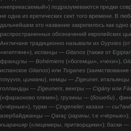
«неприкасаемый») подразумеваются предки сов
не одна из еретических сект того времени. В люб
дальнейшем это название закрепилось как одно 
распространенных обозначений европейских цы
Англичане традиционно называли их
Gypsies
(от
«египтяне»), испанцы —
Gitanos
(также от Egipta
французы —
Bohémiens
(«богемцы», «чехи»),
Gi
испанское
Gitanos
) или
Tsiganes
(заимствование 
τσιγγνοι,
цингани
), немцы —
Zigeuner
, итальянц
голландцы —
Zigeuners
, венгры —
Cigány
или
Fá
(«фараоново племя»), грузины — (
бошеби
) , фи
(«чёрные»), турки —
Çingeneler
; казахи —
сы?ан
азербайджанцы —
Qaraç
(
гарачы
, т.е «чёрные»)
къарачияр
(«лицемеры, притворщики»); баски —