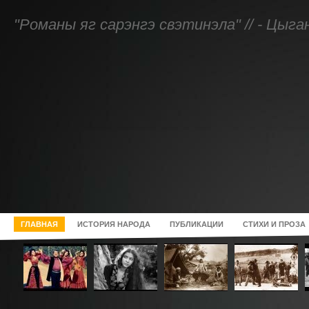
"Романы яг сарэнгэ свэтинэла" // - Цыг
ГЛАВНАЯ
ИСТОРИЯ НАРОДА
ПУБЛИКАЦИИ
СТИХИ И ПРОЗА