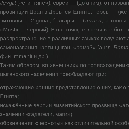
Jevgjit
(«египтяне»); евреи — (цо’аним), от назва
провинции Цоан в Древнем Египте; персы — (коли
литовцы — Cigonai; болгары —
Цигани
; эстонцы
«Must» — чёрный). В настоящее время всё боль
распространение в различных языках получают 
самоназвания части цыган, «рома?» (англ.
Roma
фин. romanit и др.).
Таким образом, во «внешних» по происхождению
цыганского населения преобладают три:
отражающие ранние представление о них, как о 
Египта;
искажённые версии византийского прозвища «ат
значении «гадатели, маги»);
обозначения «черноты» как отличительной особ