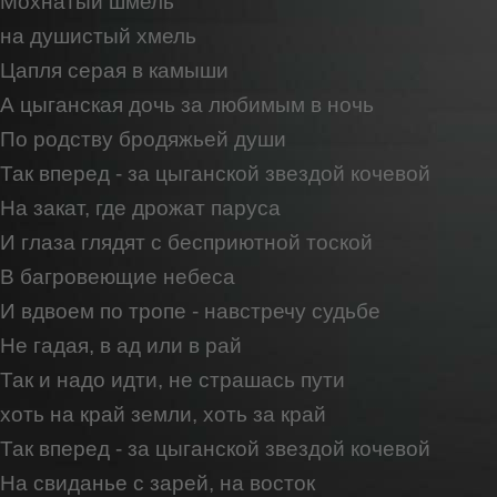
Мохнатый шмель
на душистый хмель
Цапля серая в камыши
А цыганская дочь за любимым в ночь
По родству бродяжьей души
Так вперед - за цыганской звездой кочевой
На закат, где дрожат паруса
И глаза глядят с бесприютной тоской
В багровеющие небеса
И вдвоем по тропе - навстречу судьбе
Не гадая, в ад или в рай
Так и надо идти, не страшась пути
хоть на край земли, хоть за край
Так вперед - за цыганской звездой кочевой
На свиданье с зарей, на восток