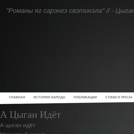
"Романы яг сарэнгэ свэтинэла" // - Цыг
ГЛАВНАЯ
ИСТОРИЯ НАРОДА
ПУБЛИКАЦИИ
СТИХИ И ПРОЗА
А Цыган Идёт
А цыган идёт