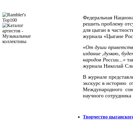
Федеральная Национа
решить проблему отс
для цыган в частност
журнала «Цыгане Рос
«
От души приветству
издание ,думаю, буде
народов России...»
та
журнала Николай Сли
В журнале представл
экскурс в историю
от
Международного
сою
научного сотрудника
Творчество цыганского