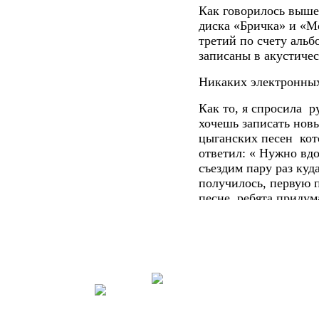
Как говорилось выше
диска «Бричка» и «Мо
третий по счету альб
записаны в акустичес
Никаких электронных
Как то, я спросила
ру
хочешь записать новы
цыганских песен
кот
ответил: « Нужно вдо
съездим пару раз куда
получилось, первую п
песне, ребята придум
женская часть коллек
«Кухня» жизни внутри