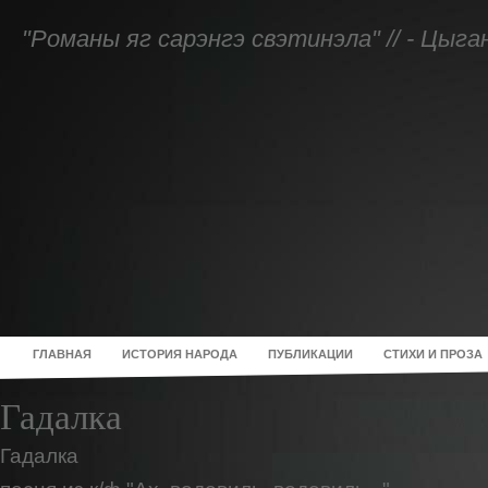
"Романы яг сарэнгэ свэтинэла" // - Цыг
ГЛАВНАЯ
ИСТОРИЯ НАРОДА
ПУБЛИКАЦИИ
СТИХИ И ПРОЗА
Гадалка
Гадалка