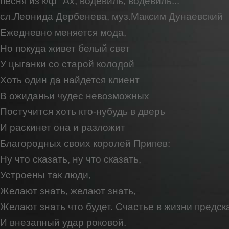
песня из к/ф "Ах, водевиль, водевиль..."
сл.Леонида Дербенева, муз.Максим Дунаевский
Ежедневно меняется мода,
Hо покуда живет белый свет
У цыганки со старой колодой
Хоть один да найдется клиент
В ожиданьи чудес невозможных
Постучится хоть кто-нубудь в дверь
И раскинет она и разложит
Благородных своих королей Припев:
Hу что сказать, ну что сказать,
Устроены так люди,
Желают знать, желают знать,
Желают знать что будет. Счастье в жизни предск
И внезапный удар роковой.