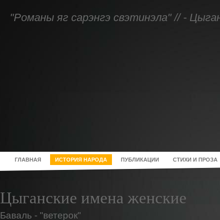
"Романы яг сарэнгэ свэтинэла" // - Цыг
ГЛАВНАЯ
ИСТОРИЯ НАРОДА
ПУБЛИКАЦИИ
СТИХИ И ПРОЗА
Цыганские имена женские
Баваль - "ветерок"