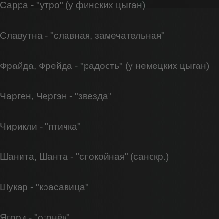
Сарра - "утро" (у финских цыган)
Славутна - "славная, замечательная"
Фрайда, Фрейда - "радость" (у немецких цыган)
Чарген, Чергэн - "звезда"
Чирикли - "птичка"
Шанита, Шанта - "спокойная" (санскр.)
Шукар - "красавица"
Ягори - "огонёк"