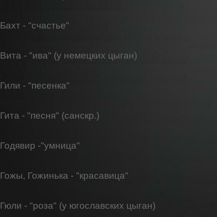
Бахт - "счастье"
Вита - "ива" (у немецких цыган)
Гили - "песенка"
Гита - "песня" (санскр.)
Годявир -"умница"
Гожы, Гожинька - "красавица"
Гюли - "роза" (у югославских цыган)