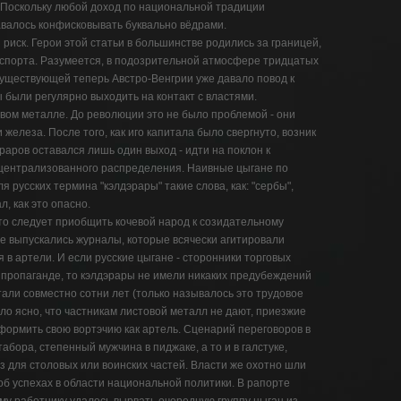
. Поскольку любой доход по национальной традиции
валось конфисковывать буквально вёдрами.
риск. Герои этой статьи в большинстве родились за границей,
спорта. Разумеется, в подозрительной атмосфере тридцатых
уществующей теперь Австро-Венгрии уже давало повод к
были регулярно выходить на контакт с властями.
овом металле. До революции это не было проблемой - они
 железа. После того, как иго капитала было свергнуто, возник
эраров оставался лишь один выход - идти на поклон к
 централизованного распределения. Наивные цыгане по
 русских термина "кэлдэрары" такие слова, как: "сербы",
л, как это опасно.
то следует приобщить кочевой народ к созидательному
же выпускались журналы, которые всячески агитировали
 в артели. И если русские цыгане - сторонники торговых
й пропаганде, то кэлдэрары не имели никаких предубеждений
тали совместно сотни лет (только называлось это трудовое
ало ясно, что частникам листовой металл не дают, приезжие
ормить свою вортэчию как артель. Сценарий переговоров в
бора, степенный мужчина в пиджаке, а то и в галстуке,
з для столовых или воинских частей. Власти же охотно шли
об успехах в области национальной политики. В рапорте