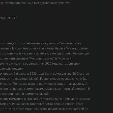
но, русифицированные в следственных бумагах:
), 1912 г.р.
й трагедии. В списке казнённых узников Соловков также
фамилия Михай. Арестованы эти люди были в Москве, причём
Сохранились и названия артелей, в которых они работали до
 вполне нейтральные "Метропромсоюз" и "Красный
го из узников - а родился он в 1910 году на территории
овольно поздно.
очереди. 9 февраля 1933 года были осуждены по 58-й статье
четверо по фамилии Михай. Ровно четыре месяца спустя был
Михаям. Почти все цыгане получили стандартную десятку. А
ина пополнилась тремя новыми медниками - каждый получил 5
а все они носили фамилию Михай.
воих мемуарах о том, что из Москвы было привезено немало
амеры был назначен таборный вожак Гого Станеско. Его и
937 году по распоряжению Ежова началась чистка лагерей от