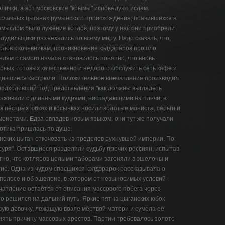
олички, а вот московские "крымы" исповедуют ислам.
авославных цыганах румынского происхождения, появившихся в
ромыслом было лужение котлов, поэтому у нас они приобрели
 лудильщики разъехались по всему миру. Надо сказать, что,
дов к кочевникам, проникновение кэлдэраров прошло
лям с самого начала становилось понятно, что вновь
вых, готовых качественно и недорого обслужить сеть кафе и
удившиеся кастрюли. Положительное впечатление производил
 подходивший под представления "как должны выглядеть
аживали с длинными кудрями, ниспадающими на плечи, в
 в пёстрых юбках и косынках носили золотые мониста, серьги и
монетами. Едва овладев новым языком, они тут же получали
зотика пришлась по душе.
нских цыган откочевать из пределов рухнувшей империи. По
суря". Оставшиеся разделили судьбу прочих россиян, испытав
тно, что котляров целыми таборами загоняли в эшелоны и
ие. Одна из чудом спасшихся кэлдэрарок рассказывала о
 полосе и об эшелоне, в котором от невыносимых условий
чатление остаётся от описания массового побега через
кто решился на дальний путь. Яркие пятна цыганских юбок
вую девочку, лежащую возле мёртвой матери и сумела её
нять причину массовых арестов. Партии требовалось золото