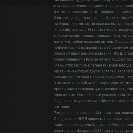
говорилось, будто именно такому-то партийно
тьмы паразитического существования и приоб
детально проследить этот процесс на примере
больших дивидендов цыгане обычно от подобн
ни барака для жилья, ни подвала под мастерс
чего работа встала. Но так или иначе, посл
таборам сводить концы с концами. Увы, мало к
диктатуры выбор названия артели. Хорошо, 
подчёркивали в названии своё заграничное п
объектом пристального внимания НКВД. К при
организованной" в Кирове артели подозрител
члены отправились в лагеря как враги народа.
названия некоторых других артелей, зарегист
Румынская", "Вторая Сербско-румынская", "Гр
"Румынская "Новый быт"", "Черноморский эмиг
Аресты кочевых лудильщиков начинались, едв
одно и то же. Ремесленники рвались работать
Недовольство условиями найма и плохим сна
агитацию.
Рождение на иностранной территории плавно
Следователи НКВД приписывали арестованным
примера приведу судьбу цыган из Смоленской
арестовали в феврале 1938 года и через три м