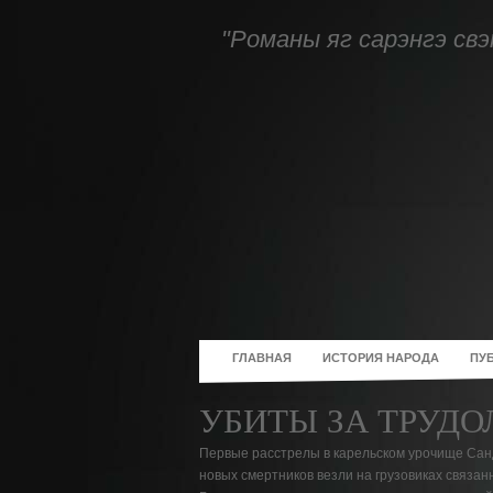
"Романы яг сарэнгэ свэ
ГЛАВНАЯ
ИСТОРИЯ НАРОДА
ПУ
УБИТЫ ЗА ТРУД
Первые расстрелы в карельском урочище Санд
новых смертников везли на грузовиках связан