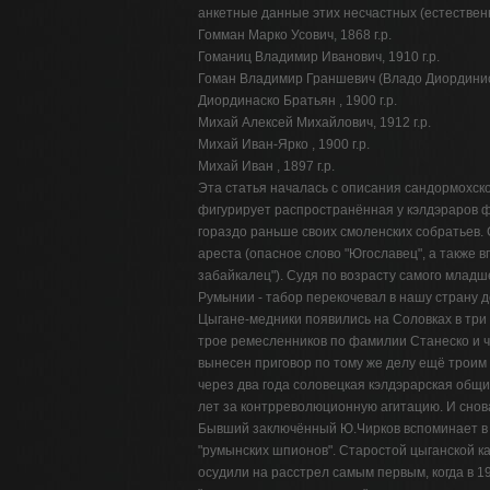
анкетные данные этих несчастных (естествен
Гомман Марко Усович, 1868 г.р.
Гоманиц Владимир Иванович, 1910 г.р.
Гоман Владимир Граншевич (Владо Диординиску
Диординаско Братьян , 1900 г.р.
Михай Алексей Михайлович, 1912 г.р.
Михай Иван-Ярко , 1900 г.р.
Михай Иван , 1897 г.р.
Эта статья началась с описания сандормохско
фигурирует распространённая у кэлдэраров 
гораздо раньше своих смоленских собратьев. 
ареста (опасное слово "Югославец", а также
забайкалец"). Судя по возрасту самого младше
Румынии - табор перекочевал в нашу страну д
Цыгане-медники появились на Соловках в три 
трое ремесленников по фамилии Станеско и 
вынесен приговор по тому же делу ещё троим 
через два года соловецкая кэлдэрарская общ
лет за контрреволюционную агитацию. И снов
Бывший заключённый Ю.Чирков вспоминает в с
"румынских шпионов". Старостой цыганской к
осудили на расстрел самым первым, когда в 1