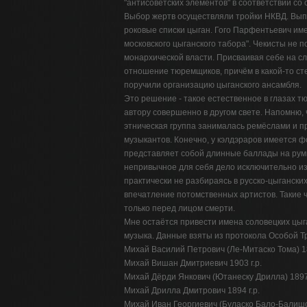
"антисоветских элементов" в соответствии с
Выбор жертв осуществляли тройки НКВД. Вып
роковые списки цыган. Гого Парфентьевич им
московского цыганского табора". Чекисты не п
монархической власти. Присваивая себе на с
отношение тюремщиков, причём в какой-то ст
поручили организацию цыганского ансамбля.
Это решение - такое естественное в глазах тю
автору совершенно в другом свете. Напомню, 
этническая группа занималась ремёслами и п
музыкантов. Конечно, у кэлдэраров имеется ф
представляет собой длинные баллады на румы
непривычное для себя дело исключительно из 
практически не разбираясь в русско-цыгански
впечатление потомственных артистов. Такие ч
только перед лицом смерти.
Мне остаётся привести имена соловецких цыга
музыка. Данные взяты из протокола Особой Тр
Михай Василий Петрович (Ле-Митаско Тома) 18
Михай Вишан Дмитриевич 1903 г.р.
Михай Дёрди Янкович (Ютанеску Дрилла) 1897 
Михай Дрилла Дмитрович 1894 г.р.
Михай Иван Георгиевич (Буласко Бало-Балишо)