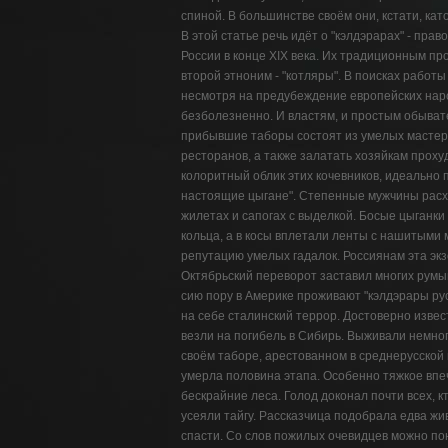
спиной. В большинстве своём они, кстати, кат
В этой статье речь идёт о "кэлдэрарах" - пр
России в конце XIX века. Их традиционным п
второй этноним - "котляры". В поисках работы
несмотря на предубеждение европейских наро
безболезненно. И властям, и простым обывате
прибывшие таборы состоят из умелых мастеро
ресторанов, а также залатать хозяйкам прох
колоритный облик этих кочевников, идеально
настоящие цыгане". Степенные мужчины расх
жилетах и сапогах с выделкой. Босые цыганки
кольца, а в косы вплетали ленты с нашитыми 
репутацию умелых гадалок. Россиянам эта эк
Октябрьский переворот заставил многих румы
сию пору в Америке проживают "кэлдэрары ру
на себе сталинский террор. Достоверно извес
везли на погибель в Сибирь. Выживали немног
своём таборе, арестованном в среднерусской
умерла половина этапа. Особенно тяжкое впе
бескрайние леса. Голод доконал почти всех, 
усеяли тайгу. Рассказчица подобрала едва жи
спасти. Со слов пожилых очевидцев можно по