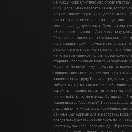
на нужды "социалистического строительства"
обращался цыганами в украшения, золото уда
У "цыган-иностранцев" был и дополнительный 
и некоторые из них сохранили зарубежные па
само наличие документов из Румынии или нес
обвинению в шпионаже. А котляры вынуждены 
Для своего ремесла цыгане нуждались в лист
просто шли в лавку и покупали листы меди или
дефицит всего, в том числе и металла. У кэлд
начальству в надежде получить свою долю от
старинке использовали вместо непонятного для
"румыны", "венгры". Тогда никто ещё не понима
Официальная линия партии состояла в том, ч
коллективному труду. В начале тридцатых да
таборы вливаться в колхозы или объединяться
заработков - крайне неохотно следовали это
против работы в коллективах. Их предки рабо
товарищество "вортэчией"). Поэтому, когда ст
лудильщики легко соглашались официально оф
райкоме был единым для всей страны. Вожак та
предлагал качественно выполнить любой зака
навстречу, посылая наверх победный рапорт 