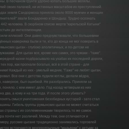
ны. В песчаном грунте удобно копать большие могилы.
ий своих палачей, ни истинных масштабов их преступлений.
 годах земля Сандормоха приняла около 9000 мужчин и женщин
олнителей" звали Бондаренко и Шондыш. Трудно осознать
и 442 человека. В скорбном списке жертв "карельской Катыни"
рестьян до интеллигенции.
или иллюзий. Они давно предчувствовали, что большевики
ённых наверняка были и те, кто до конца не мог поверить в
мынских цыган - глубоко аполитичных, и по-детски не
аками. Для цыган все, кроме них самих, это чужаки - "гаже".
чередной казни подбрасывало на ухабах их последней дороги,
ех пор, как прогнали богатых, всё в этой стране - для
ники! Каждый из них - умелый медник. "Гаже" не любят цыган,
оровал. Все они с детства лудили котлы, делали вёдра,
х, наверное, был ошибкой. Не разобрались. Приняли за
ы, поняло, с кем имеет дело. Год назад четверым из них
на два, а кому и на три года. И после этого убивать?
понять смысл уничтожения безобидных кустарей - зато стал
шины. Гибель группы румынских цыган не может считаться
нах страны с их соплеменниками творилось то же самое.
а почти нет различий. Между тем, они отличаются и
имеру, русские цыгане традиционно занимались торговлей
метро встречаются венгероязычные "мадьярки" с детьми за