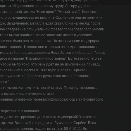
му работнику удалось вырвать очередную группу цыган из
щить к общественно-полезному труду. Автору удалось
 смоленской артели "Нэво дром" ("Новый путь"). Конечно,
ого сотрудничества не имели. В Смоленске они не получили
кую. Выделенного металла едва хватило им на месяц, после
ушное следование официальной фразеологии позволяло многим
то из цыган понимал, какое значение имеет в условиях
если оно было революционным. Но очень многие кэлдэрары
роисхождение. Именно они в первую очередь становились
меру, табор под управлением Янко Истрати избрал для "вновь
ьное название "Румынский иностранец". Естественно, что её
 Чтобы было ясно, что речь идёт не об исключении, приведу
рированных в Москве в 1932 году: "Первая Сербско-
еко-румынская", "Сербско-румынская имени Сталина",
рант".
а те успевали получить новый статус. Повсюду творилось
, а им шили политические статьи.
бжением мгновенно переквалифицировалось в антисоветскую
 перетекало в шпионаж.
 даже контрреволюцию и попытки диверсий! В качестве
 артели. Все они были родом из Румынии и Сербии. Всех
есяца расстреляли, осудив по статье 58-6,10,11. Вот