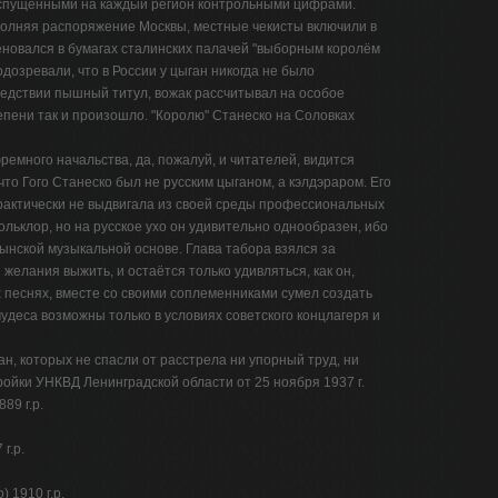
о спущенными на каждый регион контрольными цифрами.
олняя распоряжение Москвы, местные чекисты включили в
еновался в бумагах сталинских палачей "выборным королём
одозревали, что в России у цыган никогда не было
ледствии пышный титул, вожак рассчитывал на особое
епени так и произошло. "Королю" Станеско на Соловках
ремного начальства, да, пожалуй, и читателей, видится
что Гого Станеско был не русским цыганом, а кэлдэраром. Его
рактически не выдвигала из своей среды профессиональных
ольклор, но на русское ухо он удивительно однообразен, ибо
нской музыкальной основе. Глава табора взялся за
желания выжить, и остаётся только удивляться, как он,
х песнях, вместе со своими соплеменниками сумел создать
удеса возможны только в условиях советского концлагеря и
н, которых не спасли от расстрела ни упорный труд, ни
ойки УНКВД Ленинградской области от 25 ноября 1937 г.
89 г.р.
г.р.
 1910 г.р.