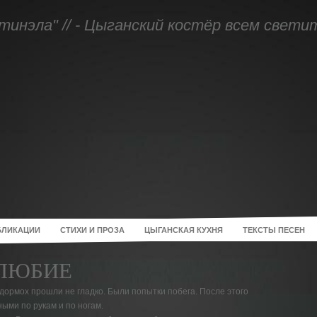
тинэла" // - Цыганский костёр всем свети
БЛИКАЦИИ
СТИХИ И ПРОЗА
ЦЫГАНСКАЯ КУХНЯ
ТЕКСТЫ ПЕСЕН
ОЛЮБИЕ
ормох прошли не гладко. Были попытки побега. После этого
ными по рукам и по ногам.