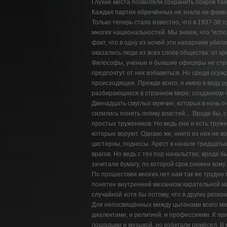
Глухие места позволяли сохранить покров тай
Каждая партия обречённых не знала ни фамил
Только теперь стало известно, что в 1937-38
многих национальностей. Мы знаем, что "исп
факт, что в одну из ночей эти напарники убил
оказались люди из всех слоёв общества: от к
Философы, учёные и бывшие офицеры не стро
предпочтут от них избавиться. Но среди осужд
происходящее. Прежде всего, я имею в виду ру
разбирающихся в странном мире, созданном чуж
Двенадцать смуглых мужчин, которых в ночь о
силились понять логику властей… Вроде бы, с т
простых тружеников. Но ведь они и есть труже
которые воруют. Однако же, никто из них не в
цистерны, подносы. Арест в начале тридцаты
врагов. Но ведь с тех пор начальство, вроде б
зачитали бумагу, по которой срок снижен кому 
По прошествии многих лет нам так же трудно 
понятен внутренний механизм карательной ма
случайной хотя бы потому, что в других регио
Для непосвящённых между цыганами всего мир
диалектами, и религией, и профессиями. К пр
лошадьми и музыкой, но избегали ремёсел. В 