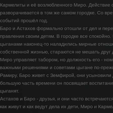
Кармелиты и её возлюбленного Миро. Действие 
разворачивается в том же самом городке. Со вр
событий прошёл год.
Баро и Астахов формально отошли от дел и пер
правления своим детям. В городке все спокойно.
цыганами наконец-то наладились мирные отноше
собственной жизнью, стараются не мешать друг д
Миро управляет табором, но должность его - но
важными решениями и советами цыгане по-преж
Рамиру. Баро живет с Земфирой, они усыновили 
большую часть времени он посвящает воспитани
цыганят.
Астахов и Баро - друзья, и они часто встречаютс
как живут и как ведут дела их дети, Миро и Карм