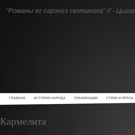
"Романы яг сарэнгэ свэтинэла" // - Цыг
ГЛАВНАЯ
ИСТОРИЯ НАРОДА
ПУБЛИКАЦИИ
СТИХИ И ПРОЗА
Кармелита