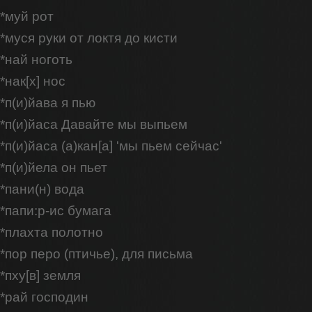
*муй рот
*муся руки от локтя до кисти
*най ноготь
*нак[х] нос
*п(и)йава я пью
*п(и)йаса Давайте мы выпьем
*п(и)йаса (а)кан[а] 'мы пьем сейчас'
*п(и)йела он пьет
*пани(н) вода
*папи:р-ис бумага
*плахта полотно
*пор перо (птичье), для письма
*пху[в] земля
*рай господин