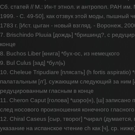
Сб. статей // М.: Ин-т этнол. и антропол. РАН им
1999. - С. 49-50], как отзвук этой моды, пышный 
1783 г. [Ист. цыган - новый взгляд. - Воронеж, 2000
7. Brischindo Pluuia [дождь] *бришинд?, с редуц
конце
8. Buchos Liber [книга] *бух-ос, из немецкого
9. Bul Culus [зад] *бул(ь)
10. Cheleue Tripudiare [плясать] (h fortis aspiratio) 
палатальным [л'], сужающим следующий за ним [а
редуцированным гласным в конце
11. Cheron Caput [голова] *шэро(н), [ш] записано
след носового произношения конечного гласного,
12. Chiral Caseus [сыр, творог] *чирал (думается
указание на испанское чтение ch как [ч], ср. ниже