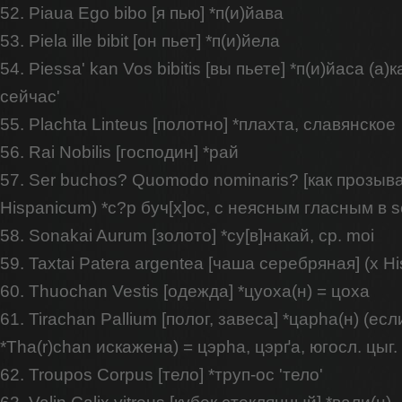
52. Piaua Ego bibo [я пью] *п(и)йава
53. Piela ille bibit [он пьет] *п(и)йела
54. Piessa' kan Vos bibitis [вы пьете] *п(и)йаса (а)
сейчас'
55. Plachta Linteus [полотно] *плахта, славянское
56. Rai Nobilis [господин] *рай
57. Ser buchos? Quomodo nominaris? [как прозыв
Hispanicum) *с?р буч[х]ос, с неясным гласным в se
58. Sonakai Aurum [золото] *су[в]накай, ср. moi
59. Taxtai Patera argentea [чаша серебряная] (x H
60. Thuochan Vestis [одежда] *цуоха(н) = цоха
61. Tirachan Pallium [полог, завеса] *царhа(н) (е
*Tha(r)chan искажена) = цэрhа, цэрґа, югосл. цыг.
62. Troupos Corpus [тело] *труп-ос 'тело'