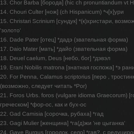
13. Chor Barba [борода] (hic ch pronuntiandum vt H
14. Chouri Culter [нож] (ch Hispanicum) *ч[х]ури
15. Christari Scrinium [сундук] *(к)христари, возмо
'золото'
16. Dade Pater [отец] *дадэ (звательная форма)
17. Daio Mater [мать] *дайо (звательная форма)
18. Deuel caelum, Deus [небо, бог] *дэвэл
19. Erani Nobilis matrona [знатная госпожа] *э ран
20. For Penna, Calamus scriptorius [перо , тростин
(возможно, следует читать *Por)
21. Foros Urbs. foros (vulgare idioma Graecorum) 
греческом] *фор-ос, как и бух-ос
22. Gad Camisia [сорочка, рубаха] *гад
23. Gagi Mulier [женщина] *га(д)жи 'не цыганка'
24. Gave Burgus [городок, село] *гав?, с редуци