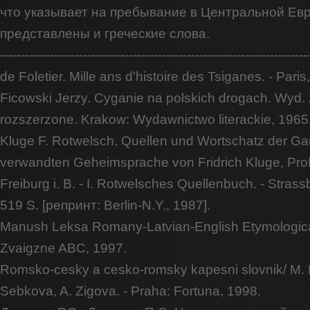
что указывает на пребывание в Центральной Евр
представлены и греческие слова.
---------------------------------------------------------------------
de Foletier. Mille ans d'histoire des Tsiganes. - Paris
Ficowski Jerzy. Cyganie na polskich drogach. Wyd. 
rozszerzone. Krakow: Wydawnictwo literackie, 1965
Kluge F. Rotwelsch. Quellen und Wortschatz der G
verwandten Geheimsprache von Fridrich Kluge, Prof.
Freiburg i. B. - I. Rotwelsches Quellenbuch. - Strass
519 S. [репринт: Berlin-N.Y., 1987].
Manush Leksa Romany-Latvian-English Etymological 
Zvaigzne ABC, 1997.
Romsko-cesky a cesko-romsky kapesni slovnik/ M
Sebkova, A. Zigova. - Praha: Fortuna, 1998.