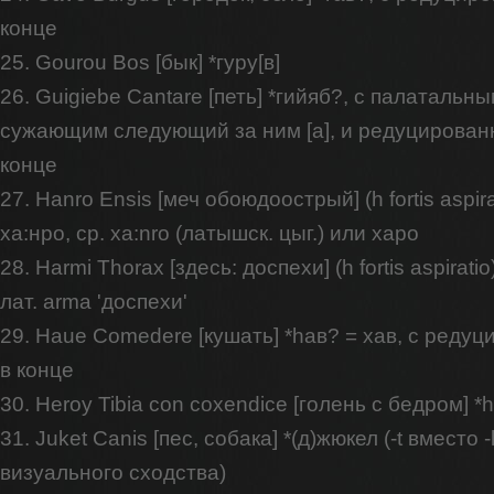
конце
25. Gourou Bos [бык] *гуру[в]
26. Guigiebe Cantare [петь] *гийяб?, с палатальным 
сужающим следующий за ним [а], и редуцирован
конце
27. Hanro Ensis [меч обоюдоострый] (h fortis aspira
ха:нро, ср. xa:nro (латышск. цыг.) или харо
28. Harmi Thorax [здесь: доспехи] (h fortis aspirati
лат. arma 'доспехи'
29. Haue Comedere [кушать] *hав? = хав, с ред
в конце
30. Heroy Tibia con coxendice [голень с бедром] *
31. Juket Canis [пес, собака] *(д)жюкел (-t вместо 
визуального сходства)