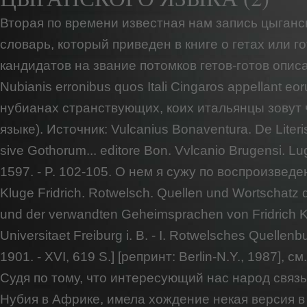
Вторая по времени известная нам запись цыганск
словарь, который приведен в книге о гетах или го
кандидатов на звание потомков гетов-готов описа
Nubianis erronibus quos Itali Cingaros appellant eo
нубианах странствующих, коих итальянцы зовут ч
языке). Источник: Vulcanius Bonaventura. De Literi
sive Gothorum... editore Bon. Vvlcanio Brugensi. L
1597. - P. 102-105. О нем я сужу по воспроизведе
Kluge Fridrich. Rotwelsch. Quellen und Wortschatz
und der verwandten Geheimsprachen von Fridrich Kl
Universitaet Freiburg i. B. - I. Rotwelsches Quellenb
1901. - XVI, 619 S.] [репринт: Berlin-N.Y., 1987], см
Судя по тому, что интересующий нас народ связ
Нубия в Африке, имела хождение некая версия в