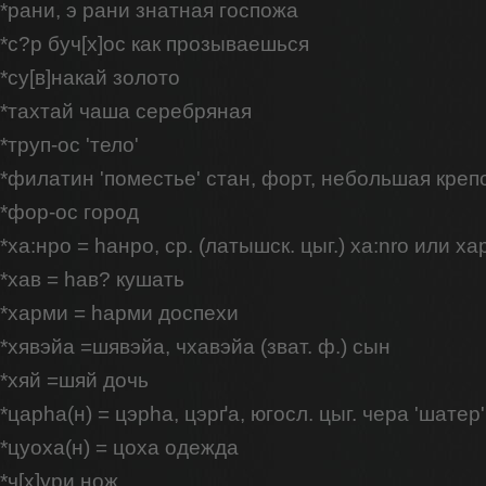
*рани, э рани знатная госпожа
*с?р буч[х]ос как прозываешься
*су[в]накай золото
*тахтай чаша серебряная
*труп-ос 'тело'
*филатин 'поместье' стан, форт, небольшая креп
*фор-ос город
*ха:нро = hанро, ср. (латышск. цыг.) xa:nro или ха
*хав = hав? кушать
*харми = hарми доспехи
*хявэйа =шявэйа, чхавэйа (зват. ф.) сын
*хяй =шяй дочь
*царhа(н) = цэрhа, цэрґа, югосл. цыг. чера 'шатер'
*цуоха(н) = цоха одежда
*ч[х]ури нож