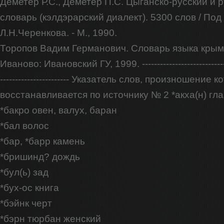
Деметер Р.С., Деметер П.C. Цыганско-русский и 
словарь (кэлдэрарский диалект). 5300 слов / Под
Л.Н.Черенкова. - М., 1990.
Торопов Вадим Германович. Словарь языка крымс
Иваново: Ивановский ГУ, 1999. --------------------------------
----------------------- Указатель слов, произношение к
восстанавливается по источнику № 2 *акха(н) гла
*бакро овен, валух, баран
*бал волос
*бар, *барр камень
*бришинд? дождь
*бул(ь) зад
*бух-ос книга
*бэйнк черт
*бэрн тюрбан женский