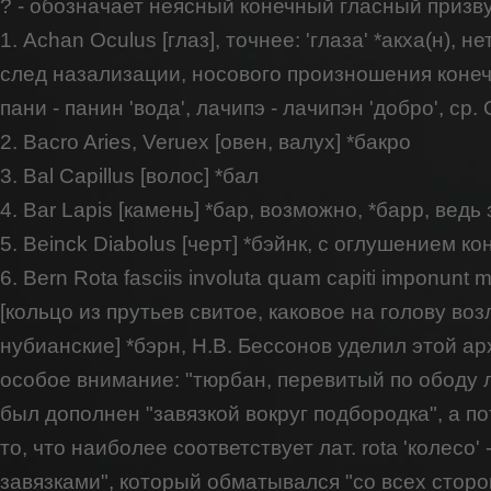
? - обозначает неясный конечный гласный призву
1. Achan Oculus [глаз], точнее: 'глаза' *акха(н), н
след назализации, носового произношения конечн
пани - панин 'вода', лачипэ - лачипэн 'добро', ср.
2. Bacro Aries, Veruex [овен, валух] *бакро
3. Bal Capillus [волос] *бал
4. Bar Lapis [камень] *бар, возможно, *барр, вед
5. Beinck Diabolus [черт] *бэйнк, с оглушением ко
6. Bern Rota fasciis involuta quam capiti imponunt 
[кольцо из прутьев свитое, каковое на голову в
нубианские] *бэрн, Н.В. Бессонов уделил этой а
особое внимание: "тюрбан, перевитый по ободу ле
был дополнен "завязкой вокруг подбородка", а п
то, что наиболее соответствует лат. rota 'колесо' 
завязками", который обматывался "со всех сторо