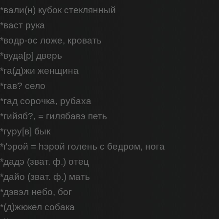
*вали(н) кубок стеклянный
*васт рука
*водр-ос ложе, кровать
*вуда[р] дверь
*га(д)жи женщина
*гав? село
*гад сорочка, рубаха
*гийяб?, = гилябавэ петь
*гуру[в] бык
*ґэрой = hэрой голень с бедром, нога
*дадэ (зват. ф.) отец
*дайо (зват. ф.) мать
*дэвэл небо, бог
*(д)жюкел собака