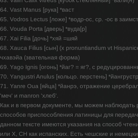
63. Valin Calix vitreus [кубок стеклянный] *вали(н)
64. Vast Manus [рука] *васт
65. Vodros Lectus [ложе] *водр-ос, ср. -ос в заимс
66. Vouda Porta [дверь] *вуда[р]
67. Xai Filia [дочь] *хяй =шяй
68. Xauca Filius [сын] (x pronuntiandum vt Hispani
чхавэйа (звательная форма)
69. Yago Ignis [огонь] *йаг? = яг?, с редуцирован
70. Yangustri Anulus [кольцо. перстень] *йангруст
71. Yanre Oua [яйца] *йанрэ, отражение церебрал
'меч' и manron 'хлеб'.
Как и в первом документе, мы можем наблюдать
способов приспособления латиницы для передачи
данном тексте имеются указания на способ чтен
или X, CH как испанских. Есть чешские и немецк