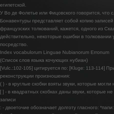
египетской.
У Во де Фолетье или Фицовского говорится, что 
Бонавентуры представляет собой копию записей
французских толкований, кажется, одного из Ска
действительно, некоторые ошибки в толковании 
посредство.
Index vocabulorum Linguae Nubianorum Erronum
(Список слов языка кочующих нубиан)
[Vulc.:102-105] цитируется по: [Kluge: 113-114] П
реконструкции произношения:
( ) - в круглые скобки взяты звуки, которые могли
[ ] - в квадратных скобках даны звуки, которые н
записи
: - двоеточие обозначает долготу гласного: *папи