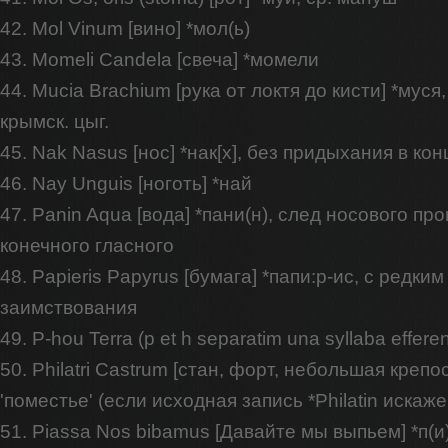
42. Mol Vinum [вино] *мол(ь)
43. Momeli Candela [свеча] *момели
44. Mucia Brachium [рука от локтя до кисти] *муся,
крымск. цыг.
45. Nak Nasus [нос] *нак[х], без придыхания в кон
46. Nay Unguis [ноготь] *най
47. Panin Aqua [вода] *пани(н), след носового п
конечного гласного
48. Papieris Papyrus [бумага] *папи:р-ис, с ред
заимствования
49. P-hou Terra (p et h separatim una syllaba efferen
50. Philatri Castrum [стан, форт, небольшая креп
'поместье' (если исходная запись *Philatin искаже
51. Piassa Nos bibamus [Давайте мы выпьем] *п(и