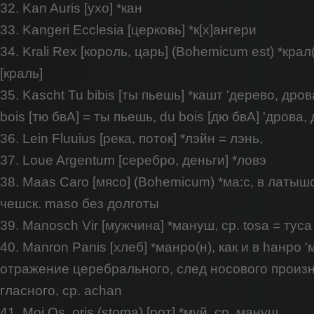
32. Kan Auris [ухо] *кан
33. Kangeri Ecclesia [церковь] *к[х]ангери
34. Krali Rex [король, царь] (Bohemicum est) *крал(
[краль]
35. Kascht Tu bibis [ты пьешь] *кашт 'дерево, дров
bois [тю бвА] = ты пьешь, du bois [дю бвА] 'дрова,
36. Lein Fluuius [река, поток] *лэйн = лэнь,
37. Loue Argentum [серебро, деньги] *ловэ
38. Maas Caro [мясо] (Bohemicum) *ма:с, в латышс
чешск. maso без долготы
39. Manosch Vir [мужчина] *мануш, ср. tosa = туса
40. Manron Panis [хлеб] *манро(н), как и в hанро '
отражение церебрального, след носового произ
гласного, ср. achan
41. Moi Os, oris (stoma) [рот] *муй, ср. мануш