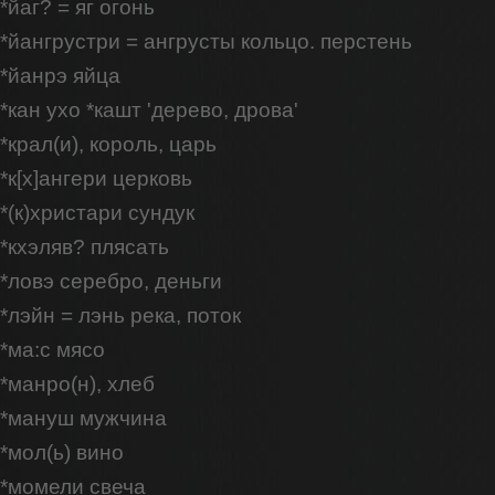
*йаг? = яг огонь
*йангрустри = ангрусты кольцо. перстень
*йанрэ яйца
*кан ухо *кашт 'дерево, дрова'
*крал(и), король, царь
*к[х]ангери церковь
*(к)христари сундук
*кхэляв? плясать
*ловэ серебро, деньги
*лэйн = лэнь река, поток
*ма:с мясо
*манро(н), хлеб
*мануш мужчина
*мол(ь) вино
*момели свеча