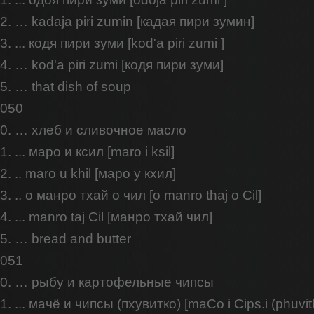
2. … kadaja piri zumin [кадая пири зумин]
3. ... кодя пири зуми [kod'a piri zumi ]
4. … kod'a piri zumi [кодя пири зуми]
5. … that dish of soup
050
0. … хлеб и сливочное масло
1. ... маро и ксил [maro i ksil]
2. .. maro u khil [маро у кхил]
3. .. о манро тхай о чил [o manro thaj o Cil]
4. ... manro taj Cil [манро тхай чил]
5. … bread and butter
051
0. … рыбу и картофельные чипсы
1. ... мачё и чипсы (пхувитко) [maCo i Cips.i (phuvit