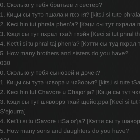
0. Сколько у тебя братьев и сестер?
1. Кицы сы тутэ пшала и пхэня? [kits.i si tute phrala
2. Keci hin tut phrala phen'a? [Кэци сы тут пхрала 
3. Кэци сы тут пхрал тхай пхэйя [Keci si tut phral th
4. Ket't'i si tu phral taj phen'a? [Кэтти сы туд пхрал
5. How many brothers and sisters do you have?
030
0. Сколько у тебя сыновей и дочек?
1. Кицы сы тутэ чяворэ и чяйорья? [kits.i si tute tSav
2. Keci hin tut Chavore u Chajor'ja? [Кэци сы тут ч
3. Кэци сы тут шяворрэ тхай щейо:рра [Keci si tut 
S'ejourra]
4. Ket't'i si tu tSavore i tSajor'ja? [Кэтти сы ту ша
5. How many sons and daughters do you have?