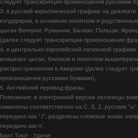
следует транскрипция произношения русскими бу
3. в русской кириллической графике на диалекте
кэлдэраров, в основном понятном и родственны
цыган Венгрии, Румынии, Балкан, Польши, Фран
(далее следует транскрипция произношения фра
4. в центрально-европейской латинской графике
влашских цыган, близком и понятном вышепере
распространенном в Америке (далее следует тр
произношения русскими буквами),
5. Английский перевод фразы.
Пояснение: в электронной версии латиницы знаки
заменены соответственно на C, S, Z, русское "ы"
передано как ".i", разделены сложные знаки, нап
передано как n'.
Бахт Тукэ! - Удачи!