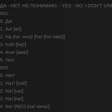
ДА - НЕТ. НЕ ПОНИМАЮ. - YES - NO. I DON'T 
001.
0. Да!
1. Аи! [ai!]
2. Ha (he, ova)! [hа! (hэ! ова!)]
3. hэй! [hej!]
4. Ava! [ава!]
5. Yes!
002.
0. Нет!
1. Нат! [nat!]
2. Na! [на!]
3. На! [na!]
4. Na! (NiCi) [на! ничь!]