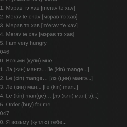
1. Мэрав тэ хав [merav te xav]
2. Merav te chav [мэрав тэ хав]
3. Мерав тэ хав [m'erav t'e xav]
4. Merav te xav [мэрав тэ хав]
5. I am very hungry
046
0. Возьми (купи) мне...
1. Лэ (кин) мангэ... [le (kin) mange...]
2. Le (cin) mange… [лэ (цин) мангэ...]
3. Ле (кин) ман... [l'e (kin) man..]
4. Le (kin) man(ge)… [лэ (кин) ман(гэ)...]
5. Order (buy) for me
047
0. Я возьму (куплю) тебе...