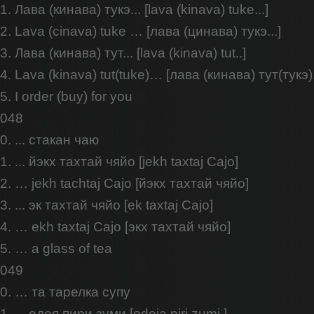
1. Лава (кинава) тукэ... [lava (kinava) tuke...]
2. Lava (cinava) tuke … [лава (цинава) тукэ...]
3. Лава (кинава) тут... [lava (kinava) tut..]
4. Lava (kinava) tut(tuke)… [лава (кинава) тут(тукэ).
5. I order (buy) for you
048
0. ... стакан чаю
1. ... йэкх тахтай чяйо [jekh taxtaj Cajo]
2. … jekh tachtaj Cajo [йэкх тахтай чяйо]
3. ... эк тахтай чяйо [ek taxtaj Cajo]
4. … ekh taxtaj Cajo [экх тахтай чяйо]
5. … a glass of tea
049
0. … та тарелка супу
1. ... одоя пири зуми [odoja piri zumi ]