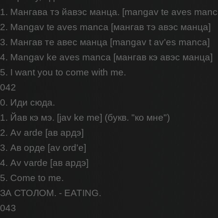
1. Мангава тэ йавэс манца. [mangav te aves manc
2. Mangav te aves manca [мангав тэ авэс манца]
3. Мангав те авес манца [mangav t av'es manca]
4. Mangav ke aves manca [мангав кэ авэс манца]
5. I want you to come with me.
042
0. Иди сюда.
1. Йав кэ мэ. [jav ke me] (букв. "ко мне")
2. Av arde [ав ардэ]
3. Ав орде [av ord'e]
4. Av varde [ав ардэ]
5. Come to me.
ЗА СТОЛОМ. - EATING.
043