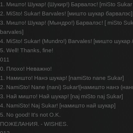
1. Мишто! Шукар! (Шукир!) Барвалэс! [miSto Sukar /
2. MiSto! Sukar! Barvales! [мишто шукар барвалэс]
3. Мишто! Шукар! (Мындро!) Барвалэс! [ miSto Suka
barvales]
4. MiSto! Sukar! (Mundro!) Barvales! [мишто шукар
5. Well! Thanks, fine!
011
0. Плохо! Неважно!
1. Намишто! Нанэ шукар! [namiSto nane Sukar]
2. NamiSto! Nane (nani) Sukar![намишто нанэ (нан
3. Най мишто! Най шукар! [naj miSto naj Sukar]
4. NamiSto! Naj Sukar! [намишто най шукар]
5. No good! It's not O.K.
ПОЖЕЛАНИЯ. - WISHES.