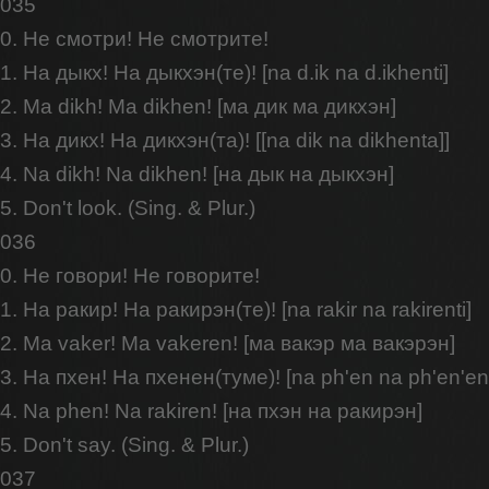
035
0. Не смотри! Не смотрите!
1. На дыкх! На дыкхэн(те)! [na d.ik na d.ikhenti]
2. Ma dikh! Ma dikhen! [ма дик ма дикхэн]
3. На дикх! На дикхэн(та)! [[na dik na dikhenta]]
4. Na dikh! Na dikhen! [на дык на дыкхэн]
5. Don't look. (Sing. & Plur.)
036
0. Не говори! Не говорите!
1. На ракир! На ракирэн(те)! [na rakir na rakirenti]
2. Ma vaker! Ma vakeren! [ма вакэр ма вакэрэн]
3. На пхен! На пхенен(туме)! [na ph'en na ph'en'en
4. Na phen! Na rakiren! [на пхэн на ракирэн]
5. Don't say. (Sing. & Plur.)
037