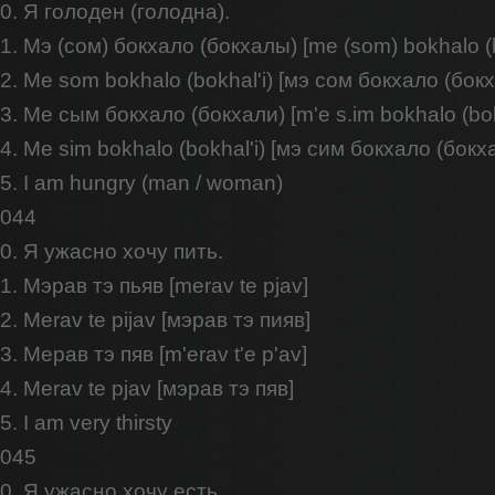
0. Я голоден (голодна).
1. Мэ (сом) бокхало (бокхалы) [me (som) bokhalo (b
2. Me som bokhalo (bokhal'i) [мэ сом бокхало (бокх
3. Ме сым бокхало (бокхали) [m'e s.im bokhalo (bok
4. Me sim bokhalo (bokhal'i) [мэ сим бокхало (бокх
5. I am hungry (man / woman)
044
0. Я ужасно хочу пить.
1. Мэрав тэ пьяв [merav te pjav]
2. Merav te pijav [мэрав тэ пияв]
3. Мерав тэ пяв [m'erav t'e p'av]
4. Merav te pjav [мэрав тэ пяв]
5. I am very thirsty
045
0. Я ужасно хочу есть.