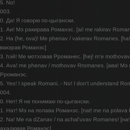
5. No!
003.
0. Да! Я говорю по-цыгански.
1. Аи! Мэ ракирава Романэс. [ai! me rakirav Roma
2. Ha (he, ova)! Me phenav / vakerav Romanes. [hа!
вакэрав Романэс]
3. hэй! Ме мотховав Рроманес. [hej! m'e mothova
4. Ava! me phenav / mothovav Rromanes. [ава! Мэ
Рроманэс.
5. Yes! I speak Romani. - No! I don't understand Ro
004.
0. Нет! Я не понимаю по-цыгански.
1. Нат! Мэ на полава Романэс. [nat! me na polav
2. Na! Me na dZanav / na achal'uvav Romanes! [на!
ахалював Романэс]