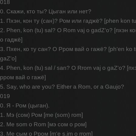
018
0. Скажи, кто ты? Цыган или нет?
1. Пхэн, кон ту (сан)? Ром или гаджё? [phen kon tu 
2. Phen, kоn (tu) sal? O Rom vaj o gadZ'o? [пхэн к
о гаджё]
3. Пхен, ко ту сан? О Рром вай о гажё? [ph'en ko t
gaZ'o]
4. Phen, kon (tu) sal / san? O Rrom vaj o gaZ'o? [пхэ
рром вай о гажё]
5. Say, who are you? Either a Rom, or a Gaujo?
019
0. Я - Ром (цыган).
1. Мэ (сом) Ром [me (som) rom]
2. Me som o Rom [мэ сом о ром]
3. Ме сым о Рром [m'e s.im o rrom]