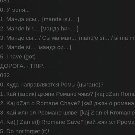
031
0. У меня...
1. Мандэ исы... [mande is.i… ]
2. Mande hin… [мандэ hин... ]
3. Манде сы... / Сы ма ман... [mand'e si… / si ma 
4. Mande si… [мандэ си... ]
5. I have (got)
ДОРОГА. - TRIP.
032
0. Куда направляются Ромы (цыгане)?
1. Кай (карик) джяна Романэ чявэ? [kaj dZan Rom
2. Kaj dZan o Romane Chave? [кай джян о романэ
3. Кай жян эл Рромане шяве! [kaj Z'an el Rroman'e
4. Ka(j) Zan e(l) Rromane Save? [кай жян эл Рром
5. Do not forget (it)!