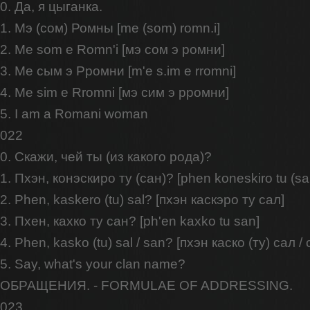
0. Да, я цыганка.
1. Мэ (сом) Ромны [me (som) romn.i]
2. Me som e Romn'i [мэ сом э ромни]
3. Ме сым э Рромни [m'e s.im e rromni]
4. Me sim e Rromni [мэ сим э рромни]
5. I am a Romani woman
022
0. Скажи, чей ты (из какого рода)?
1. Пхэн, конэскиро ту (сан)? [phen koneskiro tu (sa
2. Phen, kaskero (tu) sal? [пхэн каскэро ту сал]
3. Пхен, кахко ту сан? [ph'en kaxko tu san]
4. Phen, kasko (tu) sal / san? [пхэн каско (ту) сал / 
5. Say, what's your clan name?
ОБРАЩЕНИЯ. - FORMULAE OF ADDRESSING.
023