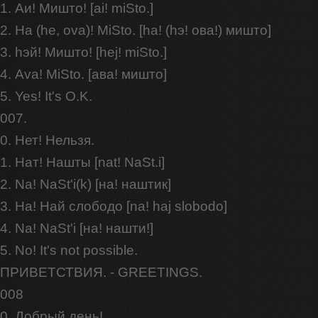
1. Аи! Мишто! [ai! miSto.]
2. Ha (he, ova)! MiSto. [hа! (hэ! ова!) мишто]
3. hэй! Мишто! [hej! miSto.]
4. Ava! MiSto. [ава! мишто]
5. Yes! It's O.K.
007.
0. Нет! Нельзя.
1. Нат! Нашты [nat! NaSt.i]
2. Na! NaSt'i(k) [на! наштик]
3. На! Най слободо [na! haj slobodo]
4. Na! NaSt'i [на! нашти!]
5. No! It's not possible.
ПРИВЕТСТВИЯ. - GREETINGS.
008
0. Добрый день!