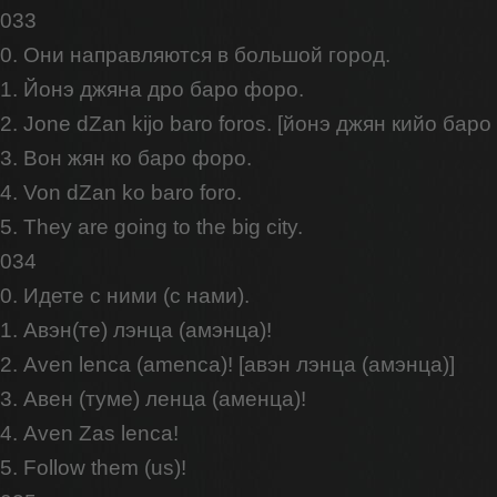
033
0. Они направляются в большой город.
1. Йонэ джяна дро баро форо.
2. Jone dZan kijo baro foros. [йонэ джян кийо бар
3. Вон жян ко баро форо.
4. Von dZan ko baro foro.
5. They are going to the big city.
034
0. Идете с ними (с нами).
1. Авэн(те) лэнца (амэнца)!
2. Aven lenca (amenca)! [авэн лэнца (амэнца)]
3. Авен (туме) ленца (аменца)!
4. Aven Zas lenca!
5. Follow them (us)!