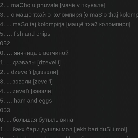
2. .. maCho u phuvale [мачё у пхувале]
3. .. о мащё тхай о коломпиря [o maS'o thaj kolompi
4. ... maSo taj kolompirja [мащё тхай коломпиря]
5. … fish and chips
052
0. … яичница с ветчиной
1. ... дзэвэлы [dzevel.i]
2. .. dzevel'i [дзэвэли]
3. ... зэвэли [zevel'i]
4. ... zevel'i [зэвэли]
5. … ham and eggs
053
0. ... большая бутыль вина
1. ... йэкх бари душлы мол [jekh bari duSl.i mol]