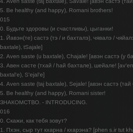
4. Aven saste (taj baxtale), Savale! [авэн састэ (та
5. Be healthy (and happy), Romani brothers!
015
0. Будьте здоровы (и счастливы), цыганки!
1. Йавэн(те) састэ (тэ / и бахталэ), чявалэ / чяйалэ!
baxtale), tSajale]
2. Aven saste (u baxtale), Chajale! [авэн састэ (у 
3. Авен састе (тхай / hай бахтале), шейале! [av'en s
baxtal'e), S'ejal'e]
4. Aven saste (taj baxtale), Sejale! [авэн састэ (та
5. Be healthy (and happy), Romani sister!
ЗНАКОМСТВО. - INTRODUCING.
016
0. Скажи, как тебя зовут?
1. Пхэн, сыр тут кхарна / кхарэна? [phen s.ir tut kh