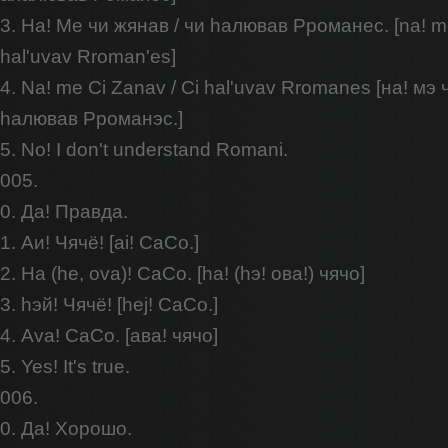
3. На! Ме чи жянав / чи hалював Рроманес. [na! me
hal'uvav Rroman'es]
4. Na! me Ci Zanav / Ci hal'uvav Rromanes [на! мэ 
hалював Рроманэс.]
5. No! I don't understand Romani.
005.
0. Да! Правда.
1. Аи! Чячё! [ai! CaCo.]
2. Ha (he, ova)! CaCo. [hа! (hэ! ова!) чячо]
3. hэй! Чячё! [hej! CaCo.]
4. Ava! CaCo. [ава! чячо]
5. Yes! It's true.
006.
0. Да! Хорошо.