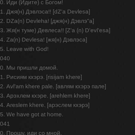
0. Иди (Идите) с Богом!
1. Джя(н) Дэвлэса!! [dZ'a Devlesa]
2. DZa(n) Devleha! [джя(н) Дэвлэ"а]
3. Жя(н туме) Девлеса!! [Z'a (n) D'evl'esa]
4. Za(n) Devlesa! [жя(н) Дэвлэса]
5. Leave with God!
040
0. Мы пришли домой.
1. Рисиям кхэрэ. [risijam khere]
2. Avl'am khere pale. [авлям кхэрэ пале]
3. Арэхлем кхэре. [arehlem khere]
4. Areslem khere. [aрэслем кхэрэ]
5. We have got at home.
041
0. Прошу, иди со мной.