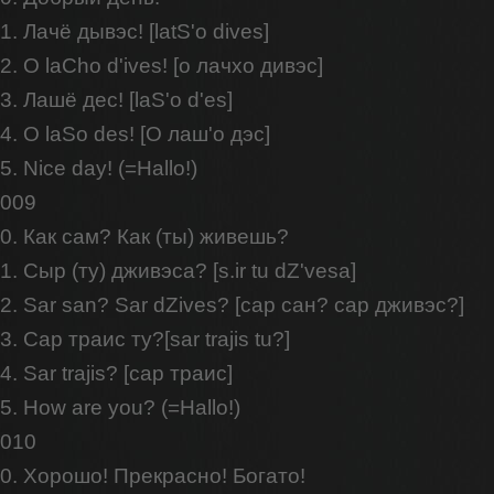
1. Лачё дывэс! [latS'o dives]
2. O laCho d'ives! [о лачхо дивэс]
3. Лашё дес! [laS'o d'es]
4. O laSo des! [O лаш'o дэс]
5. Nice day! (=Hallo!)
009
0. Как сам? Как (ты) живешь?
1. Сыр (ту) дживэса? [s.ir tu dZ'vesa]
2. Sar san? Sar dZives? [сар сан? сар дживэс?]
3. Сар траис ту?[sar trajis tu?]
4. Sar trajis? [сар траис]
5. How are you? (=Hallo!)
010
0. Хорошо! Прекрасно! Богато!