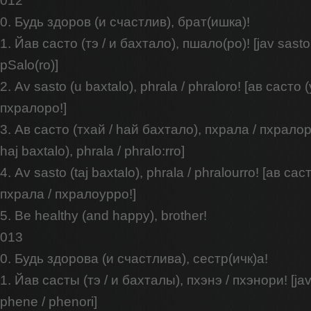
012
0. Будь здоров (и счастлив), брат(ишка)!
1. Йав састо (тэ / и бахтало), пшало(ро)! [jav sasto (
pSalo(ro)]
2. Av sasto (u baxtalo), phrala / phraloro! [ав састо
пхралоро!]
3. Ав састо (тхай / hай бахтало), пхрала / пхралорро
haj baxtalo), phrala / phralo:rro]
4. Av sasto (taj baxtalo), phrala / phralourro! [ав са
пхрала / пхралоурро!]
5. Be healthy (and happy), brother!
013
0. Будь здорова (и счастлива), сестр(ичк)а!
1. Йав састы (тэ / и бахталы), пхэнэ / пхэнори! [jav sa
phene / phenori]