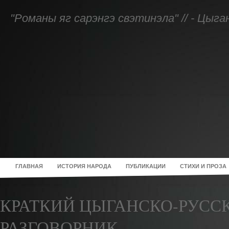
"Романы яг сарэнгэ свэтинэла" // - Цыг
ГЛАВНАЯ
ИСТОРИЯ НАРОДА
ПУБЛИКАЦИИ
СТИХИ И ПРОЗА
КРАТКИЙ ЦЫГАНСКО-РУСС
РАЗГОВОРНИК