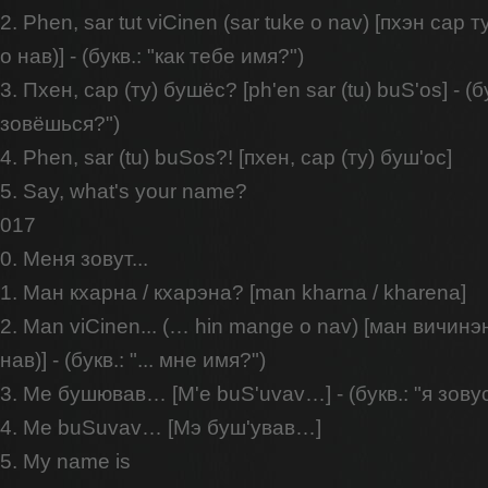
2. Phen, sar tut viCinen (sar tuke o nav) [пхэн сар 
о нав)] - (букв.: "как тебе имя?")
3. Пхен, сар (ту) бушёс? [ph'en sar (tu) buS'os] - (б
зовёшься?")
4. Phen, sar (tu) buSos?! [пхен, сар (ту) буш'oс]
5. Say, what's your name?
017
0. Меня зовут...
1. Ман кхарна / кхарэна? [man kharna / kharena]
2. Man viCinen... (… hin mange o nav) [ман вичинэн.
нав)] - (букв.: "... мне имя?")
3. Ме бушював… [M'e buS'uvav…] - (букв.: "я зовусь
4. Me buSuvav… [Мэ буш'ував…]
5. My name is