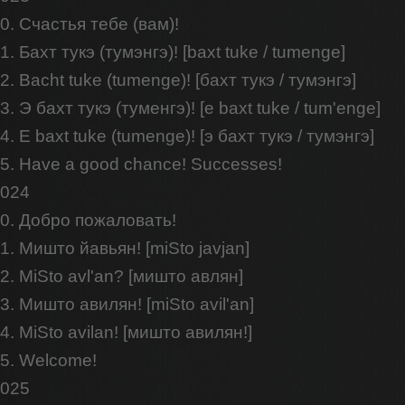
0. Счастья тебе (вам)!
1. Бахт тукэ (тумэнгэ)! [baxt tuke / tumenge]
2. Bacht tuke (tumenge)! [бахт тукэ / тумэнгэ]
3. Э бахт тукэ (туменгэ)! [e baxt tuke / tum'enge]
4. E baxt tuke (tumenge)! [э бахт тукэ / тумэнгэ]
5. Have a good chance! Successes!
024
0. Добро пожаловать!
1. Мишто йавьян! [miSto javjan]
2. MiSto avl'an? [мишто авлян]
3. Мишто авилян! [miSto avil'an]
4. MiSto avilan! [мишто авилян!]
5. Welcome!
025