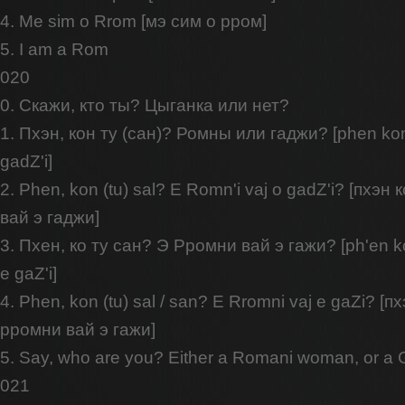
4. Me sim o Rrom [мэ сим о рром]
5. I am a Rom
020
0. Скажи, кто ты? Цыганка или нет?
1. Пхэн, кон ту (сан)? Ромны или гаджи? [phen kon t
gadZ'i]
2. Phen, kоn (tu) sal? E Romn'i vaj o gadZ'i? [пхэн
вай э гаджи]
3. Пхен, ко ту сан? Э Рромни вай э гажи? [ph'en ko
e gaZ'i]
4. Phen, kon (tu) sal / san? E Rromni vaj e gaZi? [пх
рромни вай э гажи]
5. Say, who are you? Either a Romani woman, or 
021