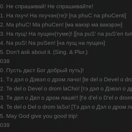
0. Не спрашивай! Не спрашивайте!
1. На пхуч! На пхучэн(те)! [na phuC na phuCenti]
2. Ma phuC! Ma phuCen! [ма вакэр ма вакэрэн]
3. На пущ! На пущен(туме)! [[na puS' na puS'en tum
4. Na puS! Na puSen! [на пущ на пущен]
5. Don't ask about it. (Sing. & Plur.)
038
0. Пусть даст Бог добрый путь)!
1. Тэ дэл о Дэвэл о дром лачо! [te del o Devel o dr
2. Te del o Devel o drom laChо! [тэ дэл о Дэвэл о 
3. Те дел о Дел о дром лашё!! [t'e d'el o D'el o drom
4. Te del o Del o drom laSо! [Тэ дэл о Дэл о дром л
5. May God give you good trip!
039