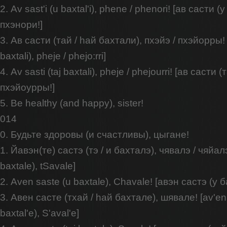
2. Av sast'i (u baxtal'i), phene / phenori! [ав састи (
пхэнори!]
3. Ав састи (тай / hай бахтали), пхэйэ / пхэйорры! [a
baxtali), pheje / phejo:rri]
4. Av sasti (taj baxtali), pheje / phejourri! [ав састи
пхэйоурры!]
5. Be healthy (and happy), sister!
014
0. Будьте здоровы (и счастливы), цыгане!
1. Йавэн(те) састэ (тэ / и бахталэ), чявалэ / чяйалэ!
baxtale), tSavale]
2. Aven saste (u baxtale), Chavale! [авэн састэ (у 
3. Авен састе (тхай / hай бахтале), шявале! [av'en s
baxtal'e), S'aval'e]