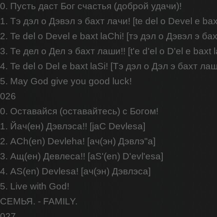
0. Пусть даст Бог счастья (доброй удачи)!
1. Тэ дэл о Дэвэл э бахт лачи! [te del o Devel e baxt
2. Te del o Devel e baxt laChi! [тэ дэл о Дэвэл э ба
3. Те дел о Дел э бахт лаши!! [t'e d'el o D'el e baxt l
4. Te del o Del e baxt laSi! [Тэ дэл о Дэл э бахт лаш
5. May God give you good luck!
026
0. Оставайся (оставайтесь) с Богом!
1. Йач(ен) Дэвлэса!! [jaC Devlesa]
2. ACh(en) Devleha! [ач(эн) Дэвлэ"а]
3. Ащ(ен) Девлеса!! [aS'(en) D'evl'esa]
4. AS(en) Devlesa! [ач(эн) Дэвлэса]
5. Live with God!
СЕМЬЯ. - FAMILY.
027