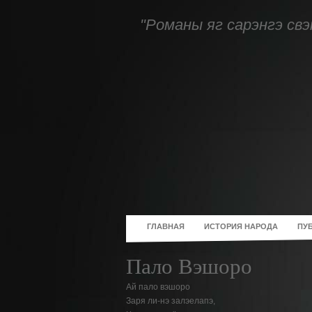
"Романы яг сарэнгэ свэ
ГЛАВНАЯ
ИСТОРИЯ НАРОДА
ПУ
Пало Вэшоро
Ай пало вэшоро
Заря ли-нэ залэелапэ,