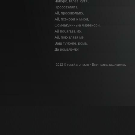
Чаворо, галёв, сутя,
Просовэлапэ.
Ай, просовэлапэ,
Ай, пхэнори ж мири,
Сомнакунинька чиргенори.
Ай побагава мэ,
Ай, покхэлава мэ,
Ваш тумэнге, рома,
Да ромалэ-лэ!
2012 © russkaroma.ru - Все права защищены.