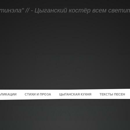
тинэла" // - Цыганский костёр всем свети
БЛИКАЦИИ
СТИХИ И ПРОЗА
ЦЫГАНСКАЯ КУХНЯ
ТЕКСТЫ ПЕСЕН