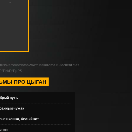
russkaroma/data/www/russkaroma.ru/leclient.class.php
ЅР°Р№РґРµРЅ
ЬМЫ ПРО ЦЫГАН
брый путь
ранный чужак
рная кошка, белый кот
ения