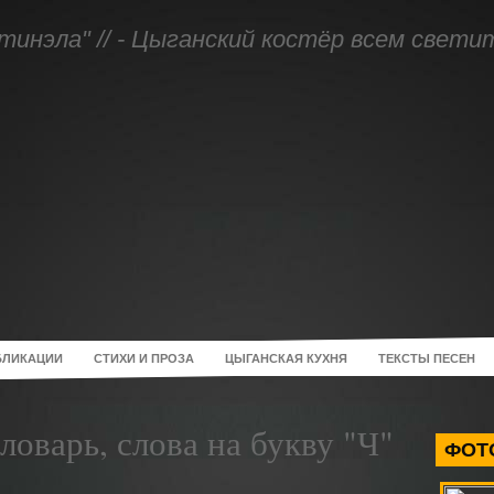
тинэла" // - Цыганский костёр всем свети
БЛИКАЦИИ
СТИХИ И ПРОЗА
ЦЫГАНСКАЯ КУХНЯ
ТЕКСТЫ ПЕСЕН
ловарь, слова на букву "Ч"
ФОТ