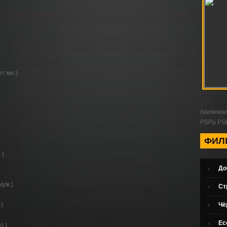
ет мн.)
/var/www/
РЅРµ Р
ФИЛ
.)
До
муж.)
Ст
.)
Чё
Ес
л.)