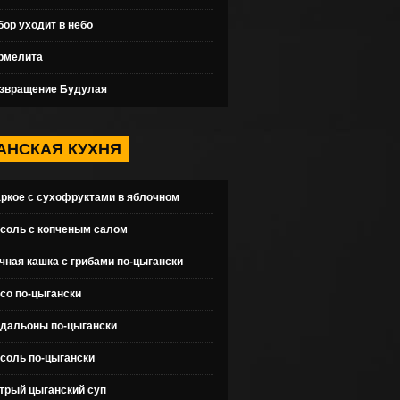
бор уходит в небо
рмелита
звращение Будулая
АНСКАЯ КУХНЯ
ркое с сухофруктами в яблочном
ке
соль с копченым салом
чная кашка с грибами по-цыгански
со по-цыгански
дальоны по-цыгански
соль по-цыгански
трый цыганский суп