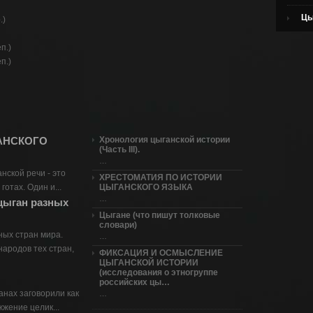
Цы
.)
п.)
п.)
Хронология цыганской истории
Хронология цы
АНСКОГО
(Часть III).
(Часть II).
…
…
нской речи - это
ХРЕСТОМАТИЯ ПО ИСТОРИИ
Цыгане как на
готах. Один и...
ЦЫГАНСКОГО ЯЗЫКА
…
…
 цыган разных
ПРОКЛЯТОЕ П
Цыгане (что пишут толковые
Этнографическ
словари)
цыган Тобольс
ных стран мира.
…
…
ародов тех стран,
ФИКСАЦИЯ И ОСМЫСЛЕНИЕ
Цыгане. Кто он
ЦЫГАНСКОЙ ИСТОРИИ
…
(исследования о этногруппе
российских цы…
анах заговорили как
…
жжение целик...