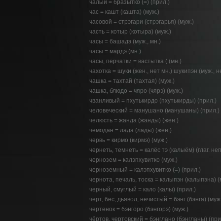
чалый = бразытко (=) (прил.)
час = кашт (кашта) (муж.)
часовой = стрэгари (стрэгарья) (муж.)
часть = котыр (котыра) (муж.)
часы = башадэ (муж., мн.)
часы = мардэ (мн.)
часы, перчатки = вастытка ( (мн.)
чахотка = шуки (жен., нет мн.) шукипэн (муж., н
чашка = тахтай (тахтая) (муж.)
чашка, блюдо = чяро (чярэ) (муж.)
чванливый = пхутькирдо (пхутькирды) (прил.)
человеческий = манушано (манушаны) (прил.)
челюсть = жанда (жанды) (жен.)
чемодан = лада (лады) (жен.)
червь = кирмо (кирмэ) (муж.)
чернеть, темнеть = калёс тэ (калыём) (глаг. неп
чернозем = калэпхувитко (муж.)
черноземный = калэпхувитко (=) (прил.)
чернота, печаль, тоска = калыпэн (калыпэна) (
черный, смуглый = кало (калы) (прил.)
черт, бес, дьявол, нечистый = бэнг (бэнга) (муж
чертенок = бэнгоро (бэнгорэ) (муж.)
чёртов, чертовский = бэнглaно (бэнглaны) (при