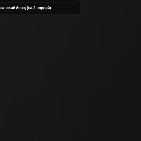
ганский борщ (на 8 порций)
ганской истории
ция
ЛЕМЯ.
ий очерк быта
кой губернии
и?