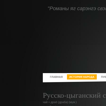
"Романы яг сарэнгэ свэ
ГЛАВНАЯ
ИСТОРИЯ НАРОДА
ПУ
Русско-цыганский с
чай = драб (драба) (муж.)