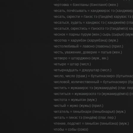
чертовка = бэнгланы (бэнгланя) (жен.)
чесать, почёсывать = ханджкирэс тэ (ханджкирдё
чесать, скрести = ґанэс тэ (ґандём) харувэс тэ (
чесаться, зудеть = ханджос тэ ( ханджиём) (глаг
чесаться, скрестись = ґанэспэ тэ (ґандёмпэ) хар
чеснок = парны пурум (жен.) сырь (сырья) (муж
чесотка = харуибэн (харуибэна) (муж.)
честолюбивый = лавоно (лавоны) (прил.)
честь, уважение, доверие = патыв (жен.)
четверо = штарджинэ (муж., мн.)
четыре = штар (числ.)
четырнадцать = дэшуштар (числ.)
число, число (грам.) = бутыпнаскиро (бутыпнас
числовой, количественный = бутыпнаскиро (бу
чистить = жужакирэс тэ (жужакирдём) (глаг. пер
чиститься = жужакирэспэ тэ (жужакирдёмпэ) (гл
чистота = жужыпэн (муж.)
чистый = жужо (жужы) (прил.)
читатель = гиныбнари (гиныбнарья) (муж.)
читать = гинэс тэ (гиндём) (глаг. пер.)
чтение, подсчет = гиныбэн (гиныбэна) (муж.)
чтобы = собы (союз)