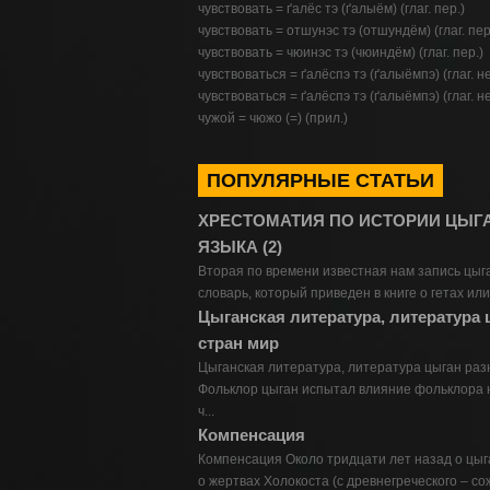
чувствовать = ґалёс тэ (ґалыём) (глаг. пер.)
чувствовать = отшунэс тэ (отшундём) (глаг. пер
чувствовать = чюинэс тэ (чюиндём) (глаг. пер.)
чувствоваться = ґалёспэ тэ (ґалыёмпэ) (глаг. не
чувствоваться = ґалёспэ тэ (ґалыёмпэ) (глаг. не
чужой = чюжо (=) (прил.)
ПОПУЛЯРНЫЕ СТАТЬИ
ХРЕСТОМАТИЯ ПО ИСТОРИИ ЦЫГ
ЯЗЫКА (2)
Вторая по времени известная нам запись цыга
словарь, который приведен в книге о гетах или 
Цыганская литература, литература
стран мир
Цыганская литература, литература цыган раз
Фольклор цыган испытал влияние фольклора н
ч...
Компенсация
Компенсация Около тридцати лет назад о цыг
о жертвах Холокоста (с древнегреческого – со